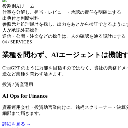
役割別
AIチーム
仕事を分解し、担当・レビュー・承認の責任を明確にする
出典付き
判断材料
参照元と処理履歴を残し、出力をあとから検証できるように
人が承認
外部操作
送信・公開・注文などの操作は、人の確認を通る設計にする
04 / SERVICES
業種を問わず、
AIエージェント
は機能
ChatGPT
のように万能を目指すのではなく、貴社の業務ドメ
造など業種を問わず活きます。
投資 / 資産運用
AI Ops for Finance
資産運用会社・投資助言業向けに、銘柄スクリーナー・決算
細部まで届きます。
詳細を見る →